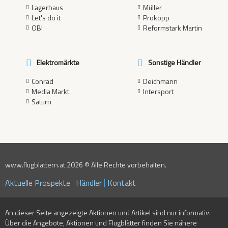
Lagerhaus
Müller
Let's do it
Prokopp
OBI
Reformstark Martin
Elektromärkte
Sonstige Händler
Conrad
Deichmann
Media Markt
Intersport
Saturn
www.flugblattern.at 2026 © Alle Rechte vorbehalten.
Aktuelle Prospekte
Händler
Kontakt
An dieser Seite angezeigte Aktionen und Artikel sind nur informativ.
Über die Angebote, Aktionen und Flugblätter finden Sie nähere