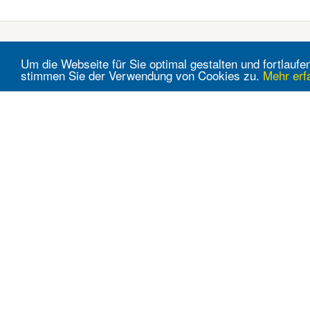
Um die Webseite für Sie optimal gestalten und fortlau
stimmen Sie der Verwendung von Cookies zu.
Mehr erf
Supermärkte
Möbelhäuser
Billa
Kika
Eurospar
Leiner
Hofer
Möbelix
Interspar
Mömax
Lidl
XXXLutz
Maximarkt
Metro
Penny
Spar
Unimarkt