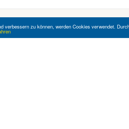
fend verbessern zu können, werden Cookies verwendet. Durc
ahren
Baumärkte
Drogerien
Bauhaus
Bipa
C
Dehner
Dm
M
Lagerhaus
Müller
S
Let's do it
Prokopp
OBI
Reformstark Martin