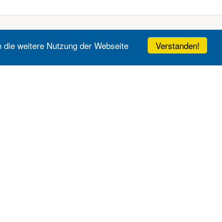
Verstanden!
h die weitere Nutzung der Webseite
Elektromärkte
Sonstige Händler
onrad
Deichmann
edia Markt
Intersport
aturn