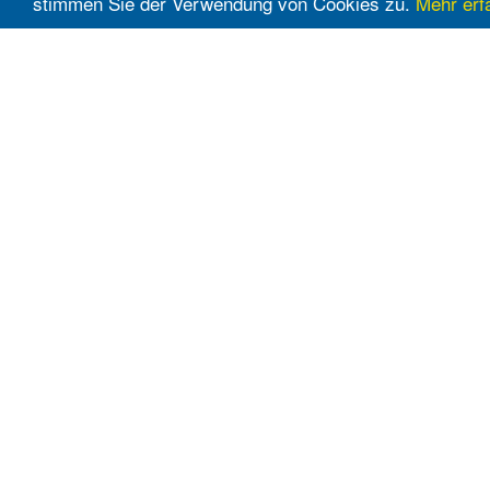
stimmen Sie der Verwendung von Cookies zu.
Mehr erf
Supermärkte
Möbelhäuser
Billa
Kika
Eurospar
Leiner
Hofer
Möbelix
Interspar
Mömax
Lidl
XXXLutz
Maximarkt
Metro
Penny
Spar
Unimarkt
www.flugblattern.at 2026 © Alle Rechte vorbehalten.
An dieser Seite angezeigte Aktionen und Artikel sind nur i
Die Haftung für vom Händler bereitgestellte Inhalte liegt a