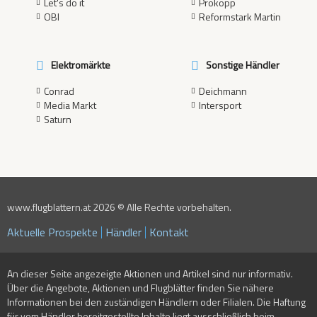
Let's do it
Prokopp
OBI
Reformstark Martin
Elektromärkte
Sonstige Händler
Conrad
Deichmann
Media Markt
Intersport
Saturn
www.flugblattern.at 2026 © Alle Rechte vorbehalten.
Aktuelle Prospekte
Händler
Kontakt
An dieser Seite angezeigte Aktionen und Artikel sind nur informativ.
Über die Angebote, Aktionen und Flugblätter finden Sie nähere
Informationen bei den zuständigen Händlern oder Filialen. Die Haftung
für vom Händler bereitgestellte Inhalte liegt ausschließlich beim