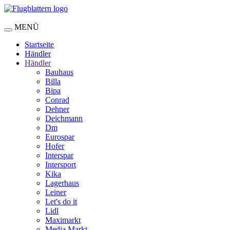
MENÜ
Startseite
Händler
Händler
Bauhaus
Billa
Bipa
Conrad
Dehner
Deichmann
Dm
Eurospar
Hofer
Interspar
Intersport
Kika
Lagerhaus
Leiner
Let's do it
Lidl
Maximarkt
Media Markt