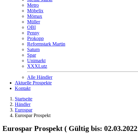
Metro
Möbelix
Mömax
Müller
OBI
Penny
Prokopp
Reformstark Martin
Saturn
Spar
Unimarkt
XXXLutz
Alle Händler
Aktuelle Prospekte
Kontakt
Startseite
Händler
Eurospar
Eurospar Prospekt
Eurospar Prospekt ( Gültig bis: 02.03.2022