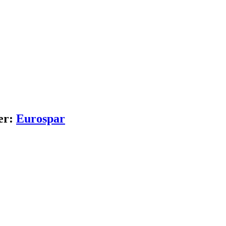
er:
Eurospar