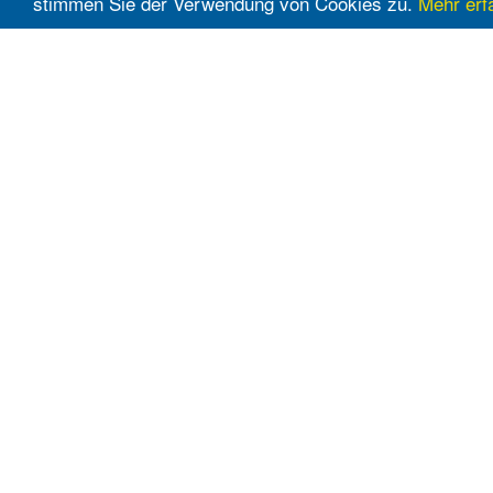
stimmen Sie der Verwendung von Cookies zu.
Mehr erf
Supermärkte
Möbelhäuser
Billa
Kika
Eurospar
Leiner
Hofer
Möbelix
Interspar
Mömax
Lidl
XXXLutz
Maximarkt
Metro
Penny
Spar
Unimarkt
www.flugblattern.at 2026 © Alle Rechte vorbehalten.
An dieser Seite angezeigte Aktionen und Artikel sind nur i
Die Haftung für vom Händler bereitgestellte Inhalte liegt a