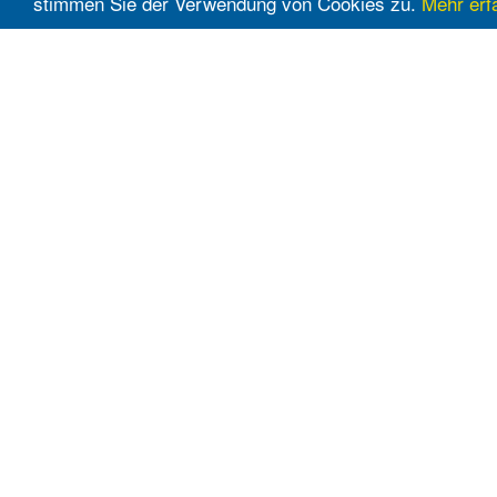
stimmen Sie der Verwendung von Cookies zu.
Mehr erf
Supermärkte
Möbelhäuser
Billa
Kika
Eurospar
Leiner
Hofer
Möbelix
Interspar
Mömax
Lidl
XXXLutz
Maximarkt
Metro
Penny
Spar
Unimarkt
www.flugblattern.at 2026 © Alle Rechte vorbehalten.
An dieser Seite angezeigte Aktionen und Artikel sind nur i
Die Haftung für vom Händler bereitgestellte Inhalte liegt a