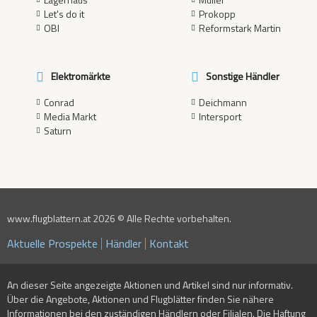
Let's do it
Prokopp
OBI
Reformstark Martin
Elektromärkte
Sonstige Händler
Conrad
Deichmann
Media Markt
Intersport
Saturn
www.flugblattern.at 2026 © Alle Rechte vorbehalten.
Aktuelle Prospekte
Händler
Kontakt
An dieser Seite angezeigte Aktionen und Artikel sind nur informativ.
Über die Angebote, Aktionen und Flugblätter finden Sie nähere
Informationen bei den zuständigen Händlern oder Filialen. Die Haftung