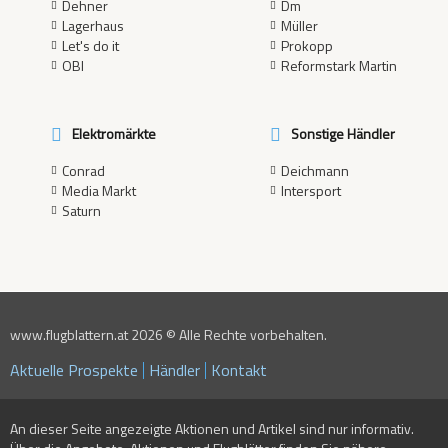
Dehner
Dm
Lagerhaus
Müller
Let's do it
Prokopp
OBI
Reformstark Martin
Elektromärkte
Sonstige Händler
Conrad
Deichmann
Media Markt
Intersport
Saturn
www.flugblattern.at 2026 © Alle Rechte vorbehalten.
Aktuelle Prospekte
Händler
Kontakt
An dieser Seite angezeigte Aktionen und Artikel sind nur informativ.