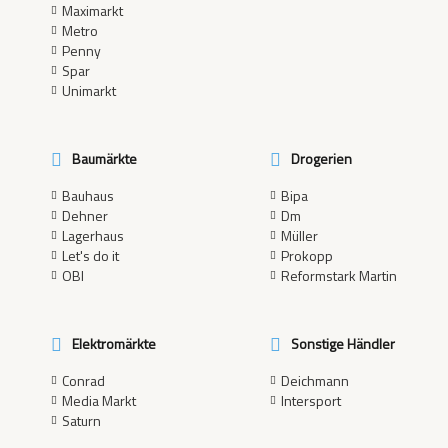
Maximarkt
Metro
Penny
Spar
Unimarkt
Baumärkte
Drogerien
Bauhaus
Bipa
Dehner
Dm
Lagerhaus
Müller
Let's do it
Prokopp
OBI
Reformstark Martin
Elektromärkte
Sonstige Händler
Conrad
Deichmann
Media Markt
Intersport
Saturn